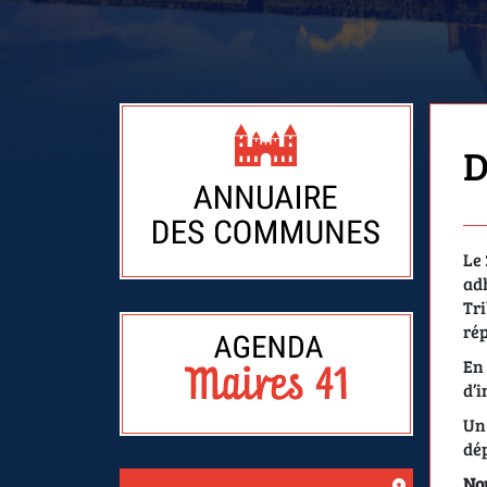
D
Le 
adh
Tri
rép
En 
d’i
Un 
dép
Nou