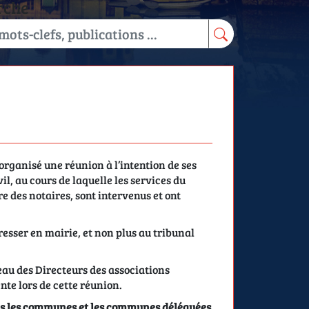
rche
organisé une réunion à l’intention de ses
l, au cours de laquelle les services du
e des notaires, sont intervenus et ont
resser en mairie, et non plus au tribunal
eau des Directeurs des associations
te lors de cette réunion.
ns les communes et les communes déléguées