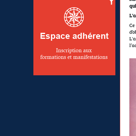
qui
L'a
Ce 
d’o
L'a
l’a