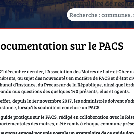
Formulaire de reche
ocumentation sur le PACS
21 décembre dernier, l’Association des Maires de Loir-et-Cher a 
érents, au sujet des nouveautés en matière de PACS et d’état civi
bunal d’instance, du Procureur de la République, ainsi que l’ordr
ondu aux questions des quelques 140 présents, élus et agents.
effet, depuis le 1er novembre 2017, les administrés doivent s’ad
nstance, lorsqu’ils souhaitent conclure un PACS.
guide pratique sur le PACS, rédigé en collaboration avec le Rés
artementales des maires, a été remis à chaque commune présen
s avons envoyé par voie postale un exemplaire de ce guide da