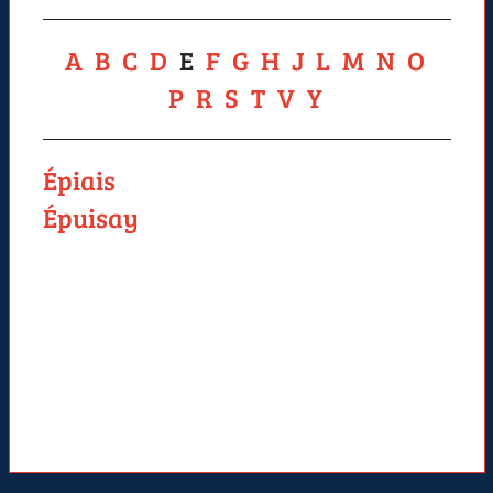
A
B
C
D
E
F
G
H
J
L
M
N
O
P
R
S
T
V
Y
Épiais
Épuisay