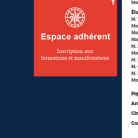
Mm
Élu
M.
Mm
Mm
Mm
M.
Mm
M.
M.
M.
Mm
Pop
Ar
Cir
Can