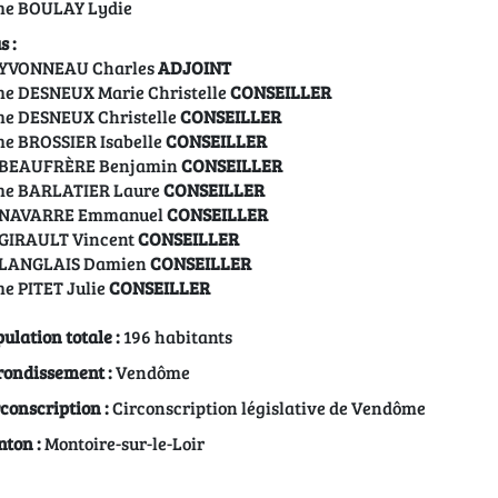
e BOULAY Lydie
s :
 YVONNEAU Charles
ADJOINT
e DESNEUX Marie Christelle
CONSEILLER
e DESNEUX Christelle
CONSEILLER
e BROSSIER Isabelle
CONSEILLER
 BEAUFRÈRE Benjamin
CONSEILLER
e BARLATIER Laure
CONSEILLER
 NAVARRE Emmanuel
CONSEILLER
 GIRAULT Vincent
CONSEILLER
 LANGLAIS Damien
CONSEILLER
e PITET Julie
CONSEILLER
ulation totale :
196 habitants
rondissement :
Vendôme
conscription :
Circonscription législative de Vendôme
ton :
Montoire-sur-le-Loir