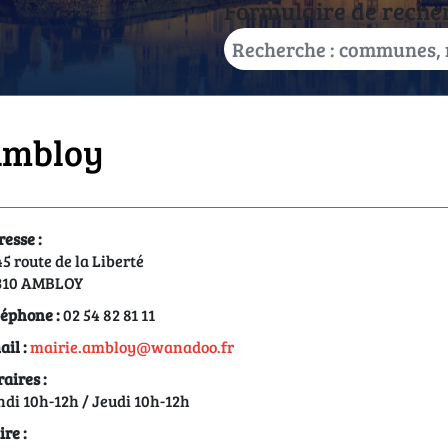
Formulaire de reche
mbloy
esse :
5 route de la Liberté
310 AMBLOY
éphone :
02 54 82 81 11
il :
mairie.ambloy@wanadoo.fr
aires :
di 10h-12h / Jeudi 10h-12h
re :