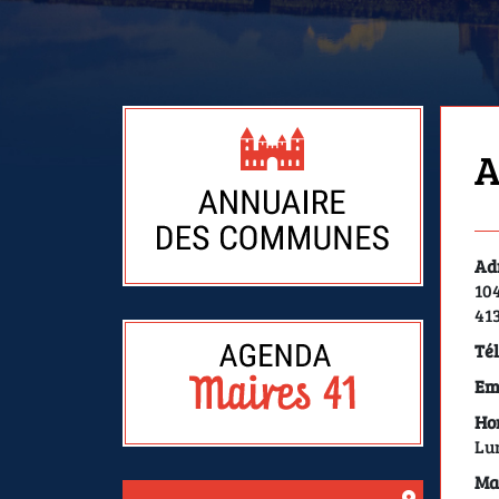
A
Adr
104
41
Tél
Ema
Hor
Lun
Mai