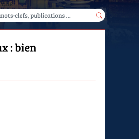
rche
x : bien