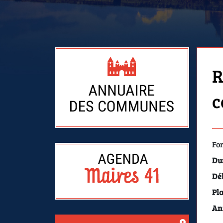
R
c
Fo
Du
Dé
Pla
An