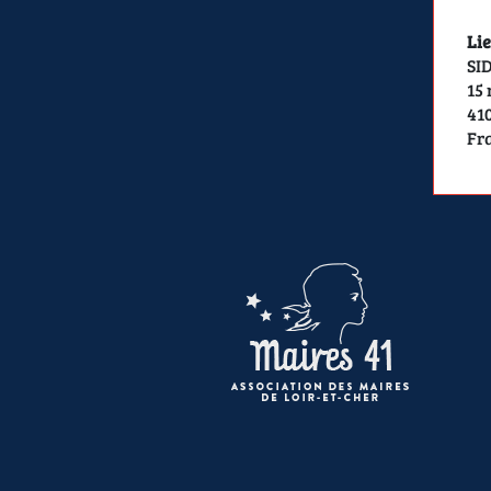
Lie
SI
15 
41
Fr