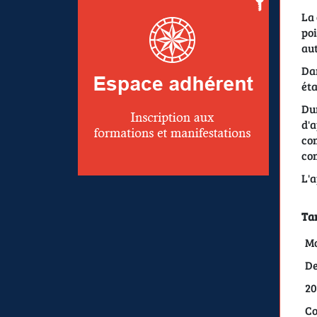
La 
poi
au
Dan
éta
Dur
d'a
com
com
L'a
Tar
Mo
De
20
Co