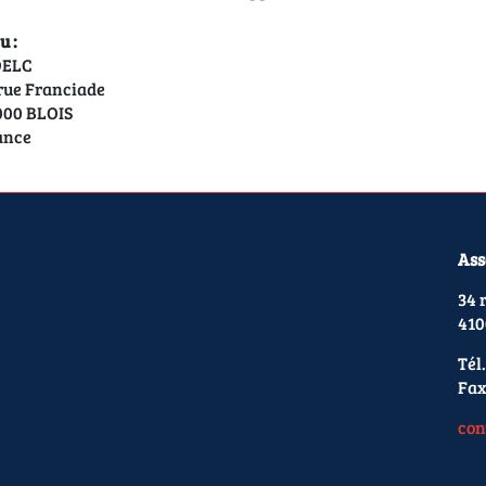
u :
DELC
rue Franciade
000 BLOIS
ance
Ass
34 
410
Tél.
Fax
con