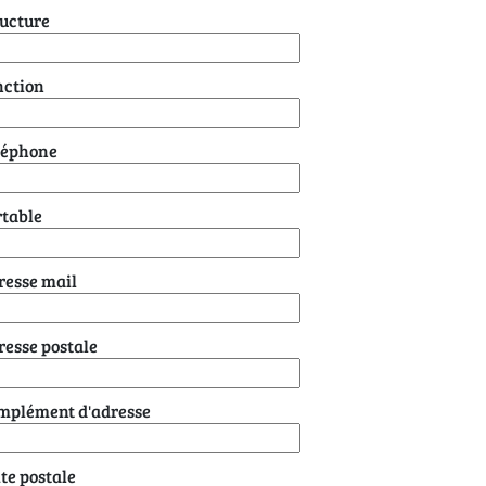
ructure
nction
léphone
rtable
resse mail
esse postale
mplément d'adresse
te postale