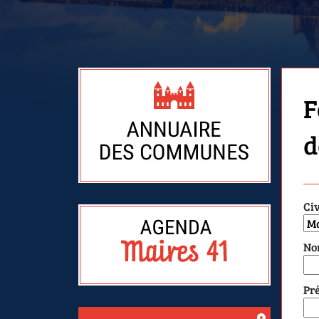
F
d
Civ
No
Pr