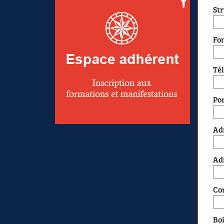
St
Fo
Té
Po
Ad
Adr
Co
Boi