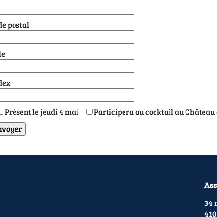
e postal
le
dex
Présent le jeudi 4 mai
Participera au cocktail au Château 
Ass
34 
410