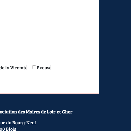
de la Vicomté
Excusé
ociation des Maires de Loir-et-Cher
rue du Bourg-Neuf
00 Blois