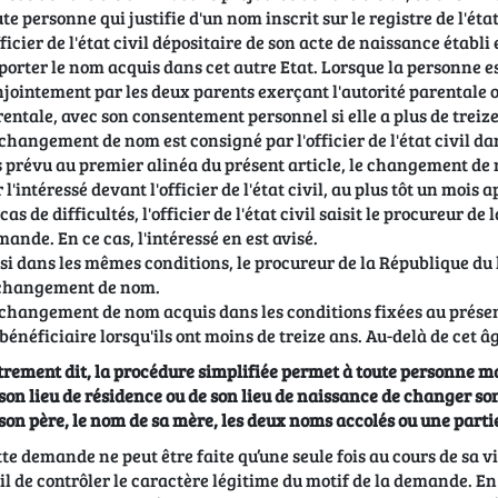
te personne qui justifie d'un nom inscrit sur le registre de l'ét
fficier de l'état civil dépositaire de son acte de naissance éta
porter le nom acquis dans cet autre Etat. Lorsque la personne e
jointement par les deux parents exerçant l'autorité parentale ou
entale, avec son consentement personnel si elle a plus de treize
changement de nom est consigné par l'officier de l'état civil dans
 prévu au premier alinéa du présent article, le changement de
 l'intéressé devant l'officier de l'état civil, au plus tôt un mois
cas de difficultés, l'officier de l'état civil saisit le procureur de
ande. En ce cas, l'intéressé en est avisé.
si dans les mêmes conditions, le procureur de la République du
 changement de nom.
changement de nom acquis dans les conditions fixées au présent
bénéficiaire lorsqu'ils ont moins de treize ans. Au-delà de cet 
rement dit, la procédure simplifiée permet à toute personne maje
son lieu de résidence ou de son lieu de naissance de changer s
son père, le nom de sa mère, les deux noms accolés ou une parti
te demande ne peut être faite qu’une seule fois au cours de sa vie e
il de contrôler le caractère légitime du motif de la demande. En ef