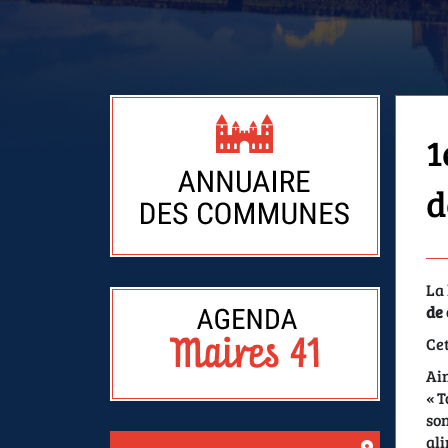
1
d
La 
de
Cet
Ain
«
T
son
ali