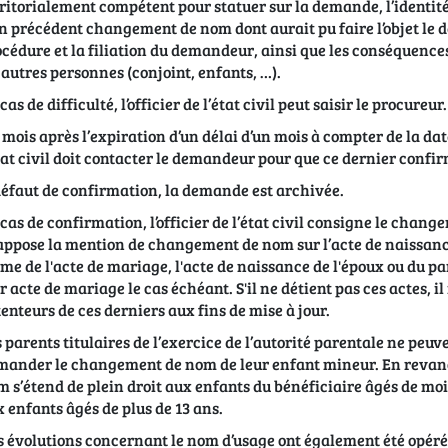
ritorialement compétent pour statuer sur la demande, l’identit
n précédent changement de nom dont aurait pu faire l’objet l
cédure et la filiation du demandeur, ainsi que les conséquen
 autres personnes (conjoint, enfants, …).
cas de difficulté, l’officier de l’état civil peut saisir le procureur.
mois après l’expiration d’un délai d’un mois à compter de la dat
tat civil doit contacter le demandeur pour que ce dernier conf
éfaut de confirmation, la demande est archivée.
cas de confirmation, l’officier de l’état civil consigne le change
appose la mention de changement de nom sur l’acte de naissance de
e de l'acte de mariage, l'acte de naissance de l'époux ou du par
r acte de mariage le cas échéant. S'il ne détient pas ces actes, il 
enteurs de ces derniers aux fins de mise à jour.
 parents titulaires de l’exercice de l’autorité parentale ne peuv
ander le changement de nom de leur enfant mineur. En revanch
 s’étend de plein droit aux enfants du bénéficiaire âgés de moi
 enfants âgés de plus de 13 ans.
 évolutions concernant le nom d’usage ont également été opéré