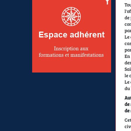
Tou
l'o
de 
con
par
Le 
cas
par
En 
dem
Sai
le
Le 
du 
Aut
de 
de 
Cet
civ