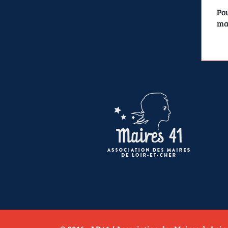
Pou
mar