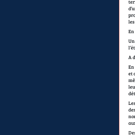
ter
d’u
pro
les
En 
Un 
l’é
A d
En 
et 
mêm
leu
dét
Les
dem
nom
aux
Des