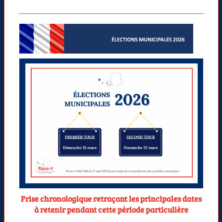
Frise chronologique retraçant les principales dates
à retenir pendant cette période particulière