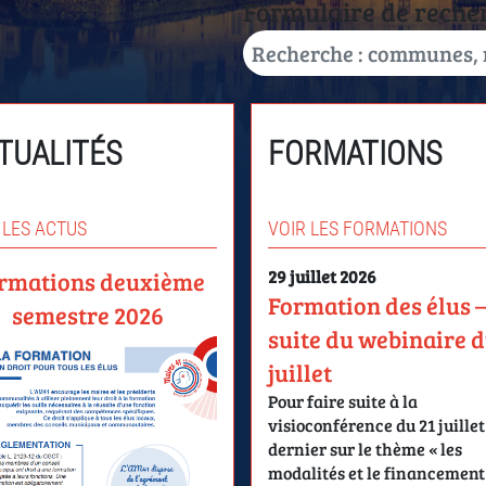
Formulaire de reche
TUALITÉS
FORMATIONS
 LES ACTUS
VOIR LES FORMATIONS
rmations deuxième
29 juillet 2026
Formation des élus 
semestre 2026
suite du webinaire d
juillet
Pour faire suite à la
visioconférence du 21 juillet
dernier sur le thème « les
modalités et le financement