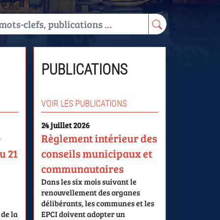
rche
PUBLICATIONS
VOIR LES PUBLICATIONS
24 juillet 2026
–
Règlement intérieur des
u 21
conseils municipaux et
communautaires
Dans les six mois suivant le
renouvellement des organes
délibérants, les communes et les
 de la
EPCI doivent adopter un