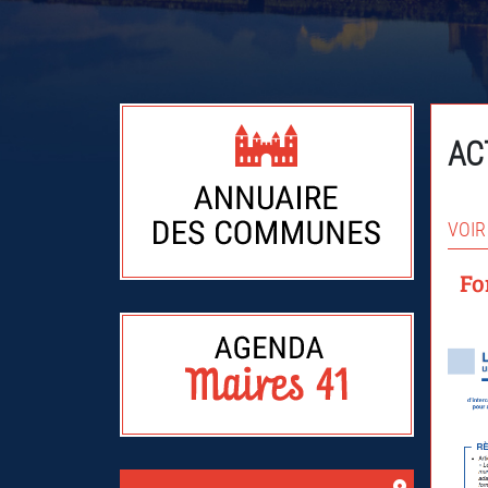
AC
VOIR
Fo