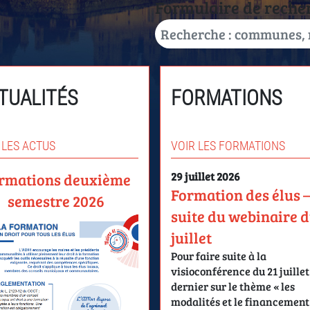
Formulaire de reche
TUALITÉS
FORMATIONS
 LES ACTUS
VOIR LES FORMATIONS
rmations deuxième
29 juillet 2026
Formation des élus 
semestre 2026
suite du webinaire d
juillet
Pour faire suite à la
visioconférence du 21 juillet
dernier sur le thème « les
modalités et le financement