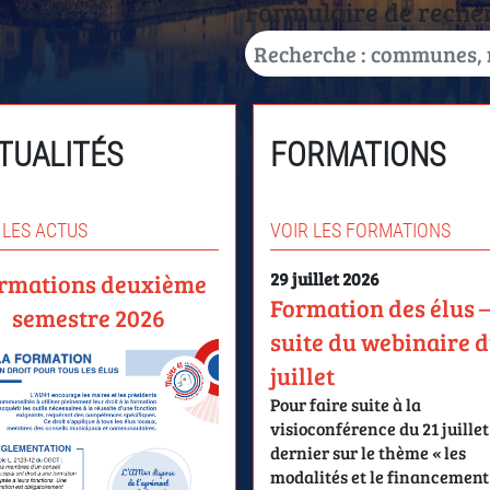
Formulaire de reche
TUALITÉS
FORMATIONS
 LES ACTUS
VOIR LES FORMATIONS
rmations deuxième
29 juillet 2026
Formation des élus 
semestre 2026
suite du webinaire d
juillet
Pour faire suite à la
visioconférence du 21 juillet
dernier sur le thème « les
modalités et le financement