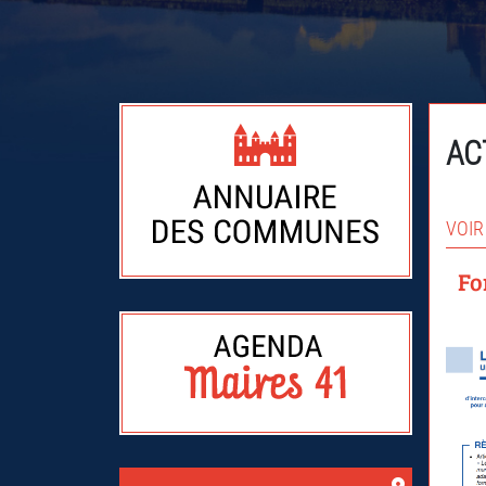
AC
VOIR
Fo