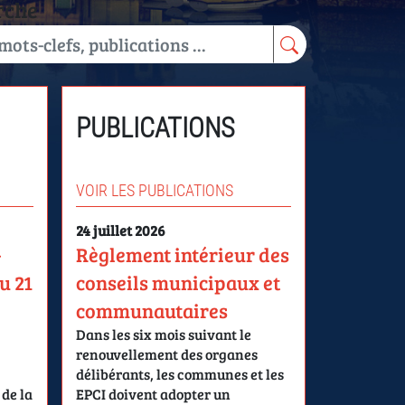
rche
PUBLICATIONS
VOIR LES PUBLICATIONS
24 juillet 2026
–
Règlement intérieur des
u 21
conseils municipaux et
communautaires
Dans les six mois suivant le
renouvellement des organes
délibérants, les communes et les
 de la
EPCI doivent adopter un